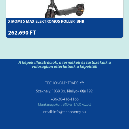
XIAOMI 5 MAX ELEKTROMOS ROLLER (BHR
262.690 FT
A képek illusztrációk, a termékek és tartozékaik a
valóságban eltérhetnek a képektől!
TECHONOMY TRADE Kft
Székhely: 1039 Bp., Királyok útja 192.
+36-30-416-1166
Munkanapokon: 9:00 és 17:00 között
email: info@techonomy.hu