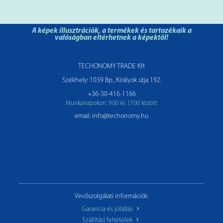
A képek illusztrációk, a termékek és tartozékaik a
valóságban eltérhetnek a képektől!
TECHONOMY TRADE Kft
Székhely: 1039 Bp., Királyok útja 192.
+36-30-416-1166
Munkanapokon: 9:00 és 17:00 között
email: info@techonomy.hu
Vevőszolgálati információk:
Garancia és jótállás
Szállítási feltételek