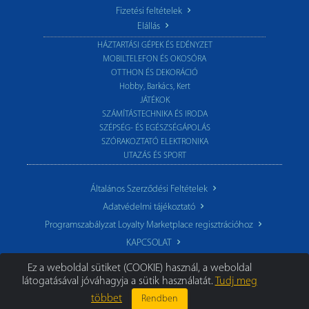
Fizetési feltételek
Elállás
HÁZTARTÁSI GÉPEK ÉS EDÉNYZET
MOBILTELEFON ÉS OKOSÓRA
OTTHON ÉS DEKORÁCIÓ
Hobby, Barkács, Kert
JÁTÉKOK
SZÁMÍTÁSTECHNIKA ÉS IRODA
SZÉPSÉG- ÉS EGÉSZSÉGÁPOLÁS
SZÓRAKOZTATÓ ELEKTRONIKA
UTAZÁS ÉS SPORT
Általános Szerződési Feltételek
Adatvédelmi tájékoztató
Programszabályzat Loyalty Marketplace regisztrációhoz
KAPCSOLAT
Ez a weboldal sütiket (COOKIE) használ, a weboldal
látogatásával jóváhagyja a sütik használatát.
Tudj meg
többet
Rendben
© 2026 TechoStore.hu
|
Minden jog fenntartva.
Segíthetünk