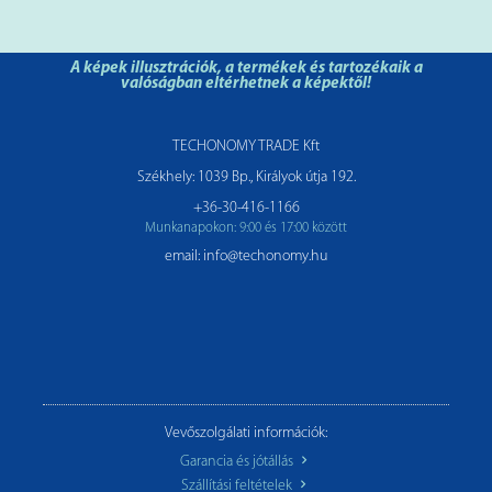
A képek illusztrációk, a termékek és tartozékaik a
valóságban eltérhetnek a képektől!
TECHONOMY TRADE Kft
Székhely: 1039 Bp., Királyok útja 192.
+36-30-416-1166
Munkanapokon: 9:00 és 17:00 között
email: info@techonomy.hu
Vevőszolgálati információk:
Garancia és jótállás
Szállítási feltételek