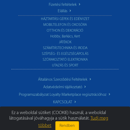
Fizetési feltételek
Elállás
HÁZTARTÁSI GÉPEK ÉS EDÉNYZET
MOBILTELEFON ÉS OKOSÓRA
OTTHON ÉS DEKORÁCIÓ
Hobby, Barkács, Kert
JÁTÉKOK
SZÁMÍTÁSTECHNIKA ÉS IRODA
SZÉPSÉG- ÉS EGÉSZSÉGÁPOLÁS
SZÓRAKOZTATÓ ELEKTRONIKA
UTAZÁS ÉS SPORT
Általános Szerződési Feltételek
Adatvédelmi tájékoztató
Programszabályzat Loyalty Marketplace regisztrációhoz
KAPCSOLAT
Ez a weboldal sütiket (COOKIE) használ, a weboldal
látogatásával jóváhagyja a sütik használatát.
Tudj meg
többet
Rendben
© 2026 TechoStore.hu
|
Minden jog fenntartva.
Segíthetünk