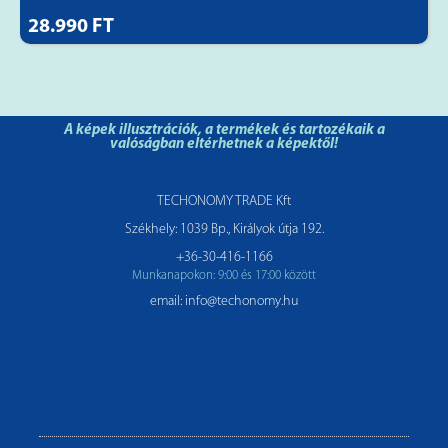
28.990 FT
A képek illusztrációk, a termékek és tartozékaik a
valóságban eltérhetnek a képektől!
TECHONOMY TRADE Kft
Székhely: 1039 Bp., Királyok útja 192.
+36-30-416-1166
Munkanapokon: 9:00 és 17:00 között
email: info@techonomy.hu