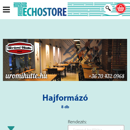
Hajformázó
8 db
Rendezés: