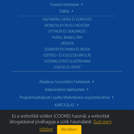
Fizetési feltételek
Elállás
HÁZTARTÁSI GÉPEK ÉS EDÉNYZET
MOBILTELEFON ÉS OKOSÓRA
OTTHON ÉS DEKORÁCIÓ
Hobby, Barkács, Kert
JÁTÉKOK
SZÁMÍTÁSTECHNIKA ÉS IRODA
SZÉPSÉG- ÉS EGÉSZSÉGÁPOLÁS
SZÓRAKOZTATÓ ELEKTRONIKA
UTAZÁS ÉS SPORT
Általános Szerződési Feltételek
Adatvédelmi tájékoztató
Programszabályzat Loyalty Marketplace regisztrációhoz
KAPCSOLAT
Ez a weboldal sütiket (COOKIE) használ, a weboldal
látogatásával jóváhagyja a sütik használatát.
Tudj meg
többet
Rendben
© 2026 TechoStore.hu
|
Minden jog fenntartva.
Segíthetünk