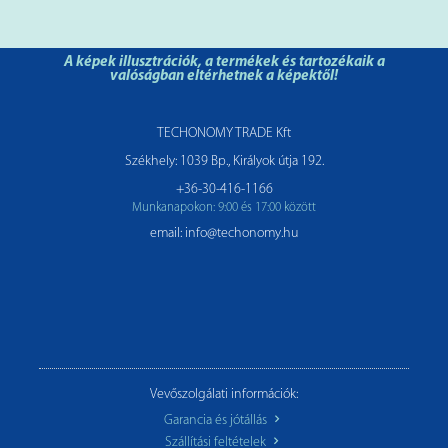
A képek illusztrációk, a termékek és tartozékaik a
valóságban eltérhetnek a képektől!
TECHONOMY TRADE Kft
Székhely: 1039 Bp., Királyok útja 192.
+36-30-416-1166
Munkanapokon: 9:00 és 17:00 között
email: info@techonomy.hu
Vevőszolgálati információk:
Garancia és jótállás
Szállítási feltételek