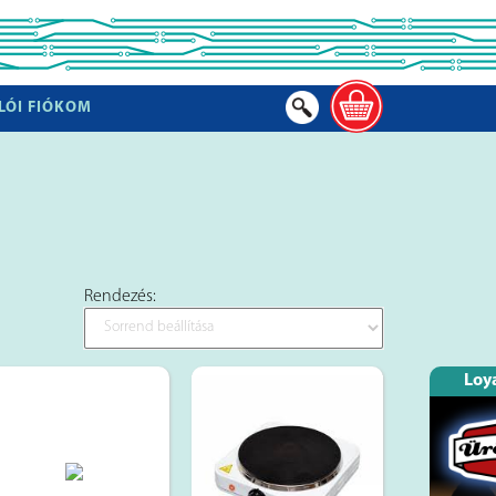
LÓI FIÓKOM
Rendezés:
Loya