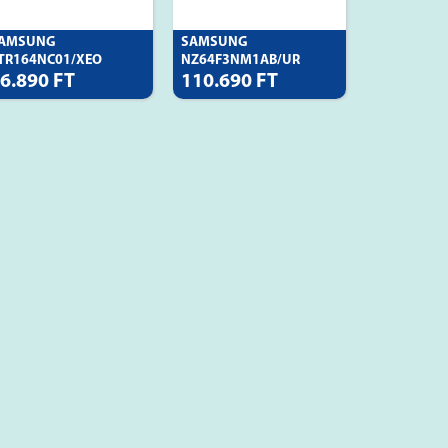
AMSUNG
SAMSUNG
TR164NC01/XEO
NZ64F3NM1AB/UR
6.890 FT
110.690 FT
EÉPÍTHET�
BEÉPÍTHET�