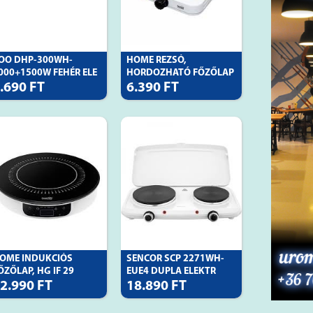
OO DHP-300WH-
HOME REZSÓ,
000+1500W FEHÉR ELE
HORDOZHATÓ FŐZŐLAP
.690 FT
6.390 FT
OME INDUKCIÓS
SENCOR SCP 2271WH-
ŐZŐLAP, HG IF 29
EUE4 DUPLA ELEKTR
2.990 FT
18.890 FT