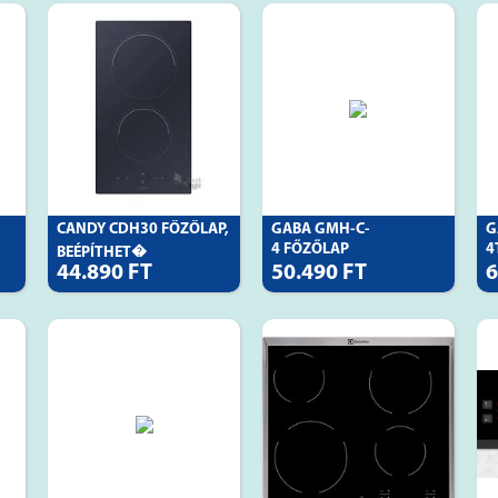
CANDY CDH30 FŐZŐLAP,
GABA GMH-C-
G
4 FŐZŐLAP
4
BEÉPÍTHET�
44.890 FT
50.490 FT
6