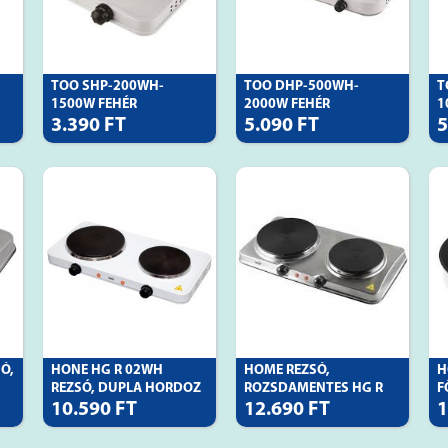
TOO SHP-200WH-
TOO DHP-500WH-
T
1500W FEHÉR
2000W FEHÉR
1
ELEKTROM
ELEKTROM
3.390 FT
5.090 FT
5
Ó,
HONE HG R 02WH
HOME REZSÓ,
H
REZSÓ, DUPLA HORDOZ
ROZSDAMENTES HG R
F
04SS
10.590 FT
12.690 FT
1