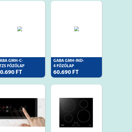
ABA GMH-C-
GABA GMH-IND-
TZS FŐZŐLAP
4 FŐZŐLAP
0.690 FT
60.690 FT