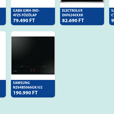
GABA GMH-IND-
ELECTROLUX
S
4FZS FŐZŐLAP
EHF6240XXK
C
BEÉPÍTHETŐ
79.490 FT
82.690 FT
9
B
SAMSUNG
NZ64B5066GK/U2
190.990 FT
BEÉPÍTHET�