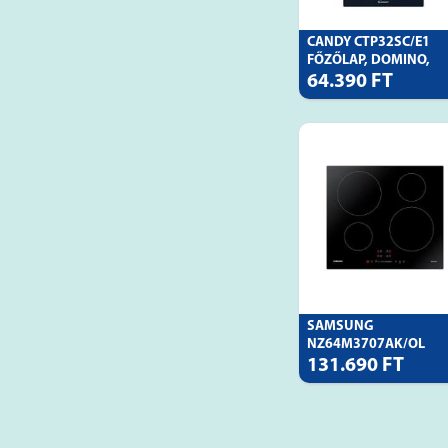
CANDY CTP32SC/E1
FŐZŐLAP, DOMINO,
64.390 FT
SAMSUNG
NZ64M3707AK/OL
131.690 FT
BEÉPÍTHET�