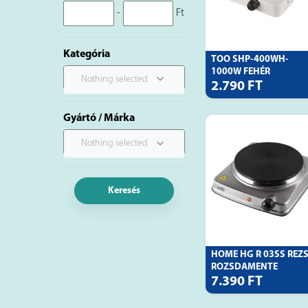
-
Ft
Kategória
TOO SHP-400WH-
1000W FEHÉR
Nothing selected
ELEKTROM
2.790 FT
Gyártó / Márka
Nothing selected
Keresés
HOME HG R 03SS REZS
ROZSDAMENTE
7.390 FT