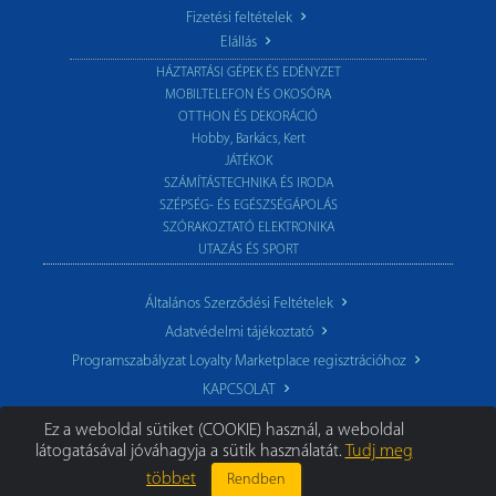
Fizetési feltételek
Elállás
HÁZTARTÁSI GÉPEK ÉS EDÉNYZET
MOBILTELEFON ÉS OKOSÓRA
OTTHON ÉS DEKORÁCIÓ
Hobby, Barkács, Kert
JÁTÉKOK
SZÁMÍTÁSTECHNIKA ÉS IRODA
SZÉPSÉG- ÉS EGÉSZSÉGÁPOLÁS
SZÓRAKOZTATÓ ELEKTRONIKA
UTAZÁS ÉS SPORT
Általános Szerződési Feltételek
Adatvédelmi tájékoztató
Programszabályzat Loyalty Marketplace regisztrációhoz
KAPCSOLAT
Ez a weboldal sütiket (COOKIE) használ, a weboldal
látogatásával jóváhagyja a sütik használatát.
Tudj meg
többet
Rendben
© 2026 TechoStore.hu
|
Minden jog fenntartva.
Segíthetünk