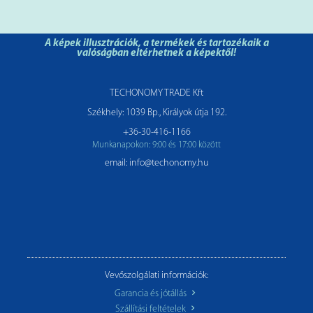
A képek illusztrációk, a termékek és tartozékaik a
valóságban eltérhetnek a képektől!
TECHONOMY TRADE Kft
Székhely: 1039 Bp., Királyok útja 192.
+36-30-416-1166
Munkanapokon: 9:00 és 17:00 között
email: info@techonomy.hu
Vevőszolgálati információk:
Garancia és jótállás
Szállítási feltételek