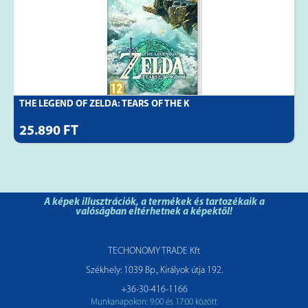
THE LEGEND OF ZELDA: TEARS OF THE K
25.890 FT
A képek illusztrációk, a termékek és tartozékaik a
valóságban eltérhetnek a képektől!
TECHONOMY TRADE Kft
Székhely: 1039 Bp., Királyok útja 192.
+36-30-416-1166
Munkanapokon: 9:00 és 17:00 között