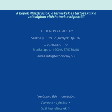
A képek illusztrációk, a termékek és tartozékaik a
valóságban eltérhetnek a képektől!
TECHONOMY TRADE Kft
Székhely: 1039 Bp., Királyok útja 192.
+36-30-416-1166
Munkanapokon: 9:00 és 17:00 között
email: info@techonomy.hu
Vevőszolgálati információk:
Garancia és jótállás
Szállítási feltételek