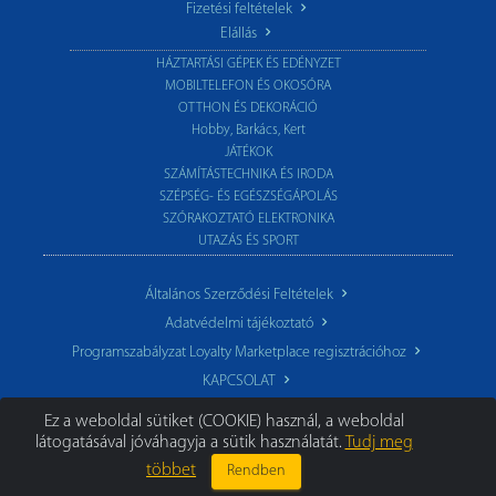
Fizetési feltételek
Elállás
HÁZTARTÁSI GÉPEK ÉS EDÉNYZET
MOBILTELEFON ÉS OKOSÓRA
OTTHON ÉS DEKORÁCIÓ
Hobby, Barkács, Kert
JÁTÉKOK
SZÁMÍTÁSTECHNIKA ÉS IRODA
SZÉPSÉG- ÉS EGÉSZSÉGÁPOLÁS
SZÓRAKOZTATÓ ELEKTRONIKA
UTAZÁS ÉS SPORT
Általános Szerződési Feltételek
Adatvédelmi tájékoztató
Programszabályzat Loyalty Marketplace regisztrációhoz
KAPCSOLAT
Ez a weboldal sütiket (COOKIE) használ, a weboldal
látogatásával jóváhagyja a sütik használatát.
Tudj meg
többet
Rendben
© 2026 TechoStore.hu
|
Minden jog fenntartva.
Segíthetünk