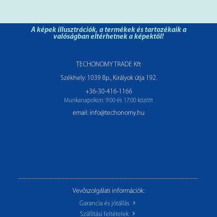
A képek illusztrációk, a termékek és tartozékaik a
valóságban eltérhetnek a képektől!
TECHONOMY TRADE Kft
Székhely: 1039 Bp., Királyok útja 192.
+36-30-416-1166
Munkanapokon: 9:00 és 17:00 között
email: info@techonomy.hu
Vevőszolgálati információk:
Garancia és jótállás
Szállítási feltételek