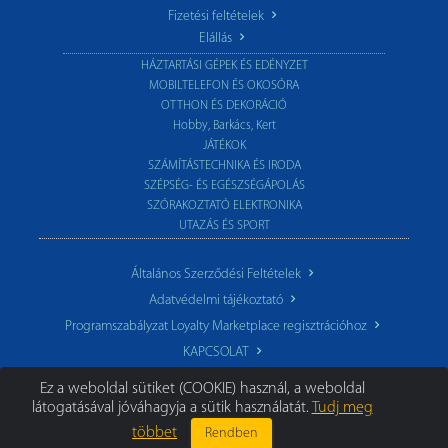
Fizetési feltételek
Elállás
HÁZTARTÁSI GÉPEK ÉS EDÉNYZET
MOBILTELEFON ÉS OKOSÓRA
OTTHON ÉS DEKORÁCIÓ
Hobby, Barkács, Kert
JÁTÉKOK
SZÁMÍTÁSTECHNIKA ÉS IRODA
SZÉPSÉG- ÉS EGÉSZSÉGÁPOLÁS
SZÓRAKOZTATÓ ELEKTRONIKA
UTAZÁS ÉS SPORT
Általános Szerződési Feltételek
Adatvédelmi tájékoztató
Programszabályzat Loyalty Marketplace regisztrációhoz
KAPCSOLAT
Ez a weboldal sütiket (COOKIE) használ, a weboldal
látogatásával jóváhagyja a sütik használatát.
Tudj meg
többet
Rendben
© 2026 TechoStore.hu
|
Minden jog fenntartva.
Segíthetünk