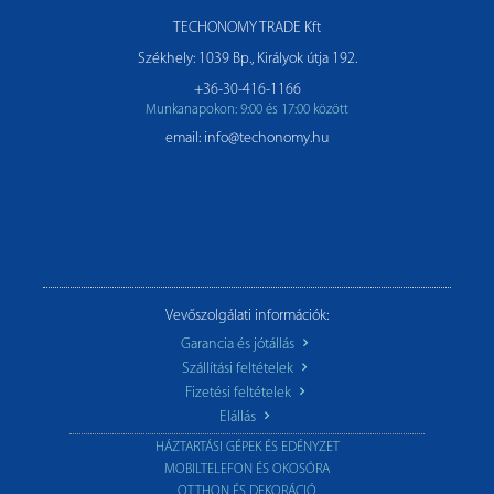
TECHONOMY TRADE Kft
Székhely: 1039 Bp., Királyok útja 192.
+36-30-416-1166
Munkanapokon: 9:00 és 17:00 között
email: info@techonomy.hu
Vevőszolgálati információk:
Garancia és jótállás
Szállítási feltételek
Fizetési feltételek
Elállás
HÁZTARTÁSI GÉPEK ÉS EDÉNYZET
MOBILTELEFON ÉS OKOSÓRA
OTTHON ÉS DEKORÁCIÓ