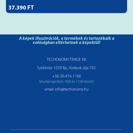
37.390 FT
A képek illusztrációk, a termékek és tartozékaik a
valóságban eltérhetnek a képektől!
TECHONOMY TRADE Kft
Székhely: 1039 Bp., Királyok útja 192.
+36-30-416-1166
Munkanapokon: 9:00 és 17:00 között
email: info@techonomy.hu