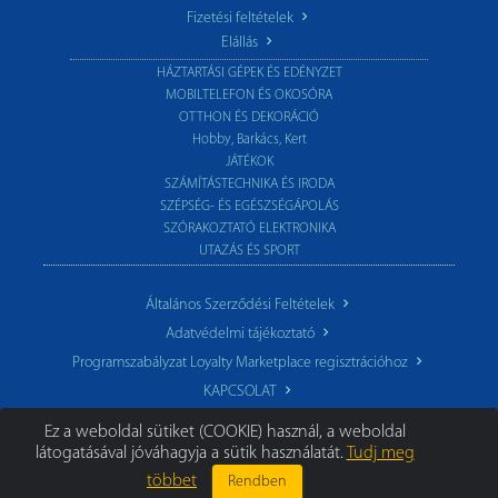
Fizetési feltételek
Elállás
HÁZTARTÁSI GÉPEK ÉS EDÉNYZET
MOBILTELEFON ÉS OKOSÓRA
OTTHON ÉS DEKORÁCIÓ
Hobby, Barkács, Kert
JÁTÉKOK
SZÁMÍTÁSTECHNIKA ÉS IRODA
SZÉPSÉG- ÉS EGÉSZSÉGÁPOLÁS
SZÓRAKOZTATÓ ELEKTRONIKA
UTAZÁS ÉS SPORT
Általános Szerződési Feltételek
Adatvédelmi tájékoztató
Programszabályzat Loyalty Marketplace regisztrációhoz
KAPCSOLAT
Ez a weboldal sütiket (COOKIE) használ, a weboldal
látogatásával jóváhagyja a sütik használatát.
Tudj meg
többet
Rendben
© 2026 TechoStore.hu
|
Minden jog fenntartva.
Segíthetünk