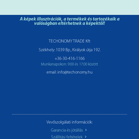
A képek illusztrációk, a termékek és tartozékaik a
valóságban eltérhetnek a képektől!
TECHONOMY TRADE Kft
Székhely: 1039 Bp., Királyok útja 192.
+36-30-416-1166
Munkanapokon: 9:00 és 17:00 között
email: info@techonomy.hu
Vevőszolgálati információk:
Garancia és jótállás
Szállítási feltételek