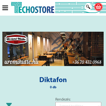
Diktafon
0 db
Rendezés: