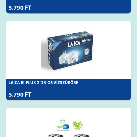
5.790 FT
LAICA BI-FLUX 2 DB-OS VÍZSZŰRŐBE
5.790 FT