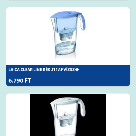
LAICA CLEAR LINE KÉK J11AF VÍZSZ�
6.790 FT