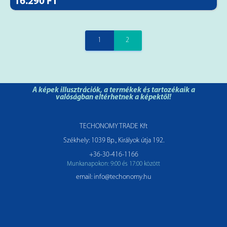
16.290 FT
1
2
A képek illusztrációk, a termékek és tartozékaik a
valóságban eltérhetnek a képektől!
TECHONOMY TRADE Kft
Székhely: 1039 Bp., Királyok útja 192.
+36-30-416-1166
Munkanapokon: 9:00 és 17:00 között
email: info@techonomy.hu