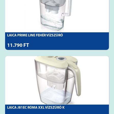
LAICA PRIME LINE FEHÉR VÍZSZŰRŐ
11.790 FT
LAICA J81EC RÓMA XXL VÍZSZŰRŐ K