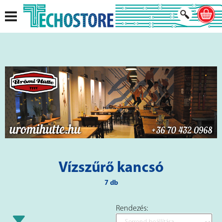
Vízszűrő kancsó
7 db
Rendezés: