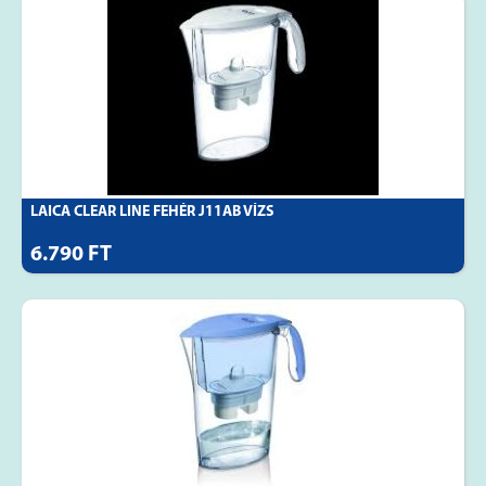
LAICA CLEAR LINE FEHÉR J11AB VÍZS
6.790 FT