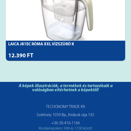
LAICA J81EC RÓMA XXL VÍZSZŰRŐ K
12.390 FT
A képek illusztrációk, a termékek és tartozékaik a
valóságban eltérhetnek a képektől!
TECHONOMY TRADE Kft
Székhely: 1039 Bp., Királyok útja 192.
+36-30-416-1166
Munkanapokon: 9:00 és 17:00 között