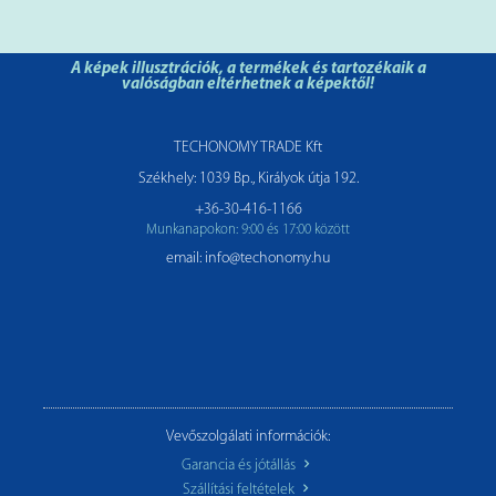
A képek illusztrációk, a termékek és tartozékaik a
valóságban eltérhetnek a képektől!
TECHONOMY TRADE Kft
Székhely: 1039 Bp., Királyok útja 192.
+36-30-416-1166
Munkanapokon: 9:00 és 17:00 között
email: info@techonomy.hu
Vevőszolgálati információk:
Garancia és jótállás
Szállítási feltételek