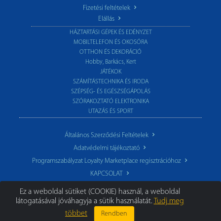
Fizetési feltételek
Elállás
HÁZTARTÁSI GÉPEK ÉS EDÉNYZET
MOBILTELEFON ÉS OKOSÓRA
OTTHON ÉS DEKORÁCIÓ
Hobby, Barkács, Kert
JÁTÉKOK
SZÁMÍTÁSTECHNIKA ÉS IRODA
SZÉPSÉG- ÉS EGÉSZSÉGÁPOLÁS
SZÓRAKOZTATÓ ELEKTRONIKA
UTAZÁS ÉS SPORT
Általános Szerződési Feltételek
Adatvédelmi tájékoztató
Programszabályzat Loyalty Marketplace regisztrációhoz
KAPCSOLAT
Ez a weboldal sütiket (COOKIE) használ, a weboldal
látogatásával jóváhagyja a sütik használatát.
Tudj meg
többet
Rendben
© 2026 TechoStore.hu
|
Minden jog fenntartva.
Segíthetünk