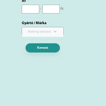
Ár
-
Ft
Gyártó / Márka
Nothing selected
Keresés