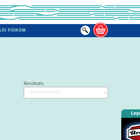
LÓI FIÓKOM
Rendezés:
Loya