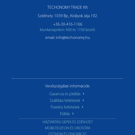
TECHONOMY TRADE Kft
Székhely: 1039 Bp., Királyok útja 192.
+36-30-416-1166
Munkanapokon: 9:00 és 17:00 között
email: info@techonomy.hu
Vevőszolgálati információk:
Garancia és jótállás
Szállítási feltételek
Fizetési feltételek
Elállás
HÁZTARTÁSI GÉPEK ÉS EDÉNYZET
MOBILTELEFON ÉS OKOSÓRA
OTTHON ÉS DEKORÁCIÓ