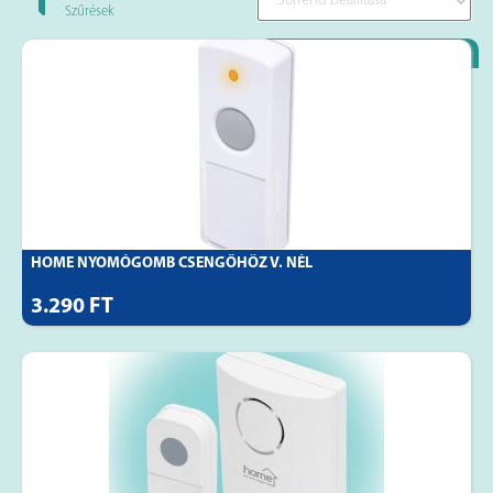
Szűrések
Loyality Partner
HOME NYOMÓGOMB CSENGŐHÖZ V. NÉL
3.290 FT