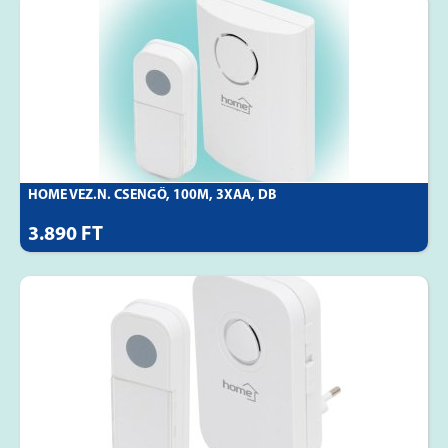
HOME VEZ.N. CSENGŐ, 100M, 3XAA, DB
3.890 FT