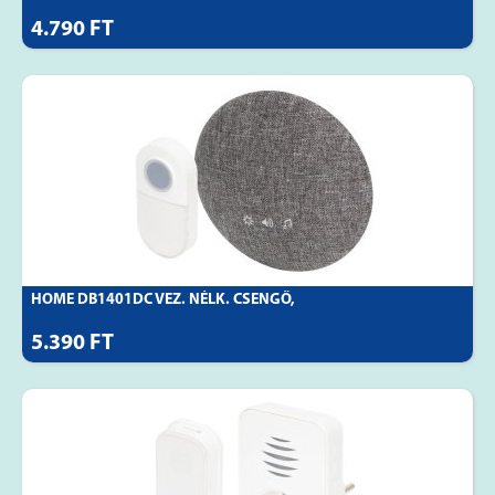
4.790 FT
HOME DB1401DC VEZ. NÉLK. CSENGŐ,
5.390 FT