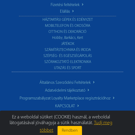
Fizetési feltételek
Elállás
HÁZTARTÁSI GÉPEK ÉS EDÉNYZET
MOBILTELEFON ÉS OKOSÓRA
OTTHON ÉS DEKORÁCIÓ
Hobby, Barkács, Kert
JÁTÉKOK
SZÁMÍTÁSTECHNIKA ÉS IRODA
SZÉPSÉG- ÉS EGÉSZSÉGÁPOLÁS
SZÓRAKOZTATÓ ELEKTRONIKA
UTAZÁS ÉS SPORT
Általános Szerződési Feltételek
Adatvédelmi tájékoztató
Programszabályzat Loyalty Marketplace regisztrációhoz
KAPCSOLAT
Ez a weboldal sütiket (COOKIE) használ, a weboldal
látogatásával jóváhagyja a sütik használatát.
Tudj meg
többet
Rendben
© 2026 TechoStore.hu
|
Minden jog fenntartva.
Segíthetünk