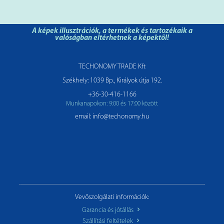
A képek illusztrációk, a termékek és tartozékaik a
valóságban eltérhetnek a képektől!
TECHONOMY TRADE Kft
Székhely: 1039 Bp., Királyok útja 192.
+36-30-416-1166
Munkanapokon: 9:00 és 17:00 között
email: info@techonomy.hu
Vevőszolgálati információk:
Garancia és jótállás
Szállítási feltételek