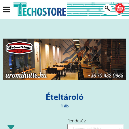
Ételtároló
1 db
Rendezés: