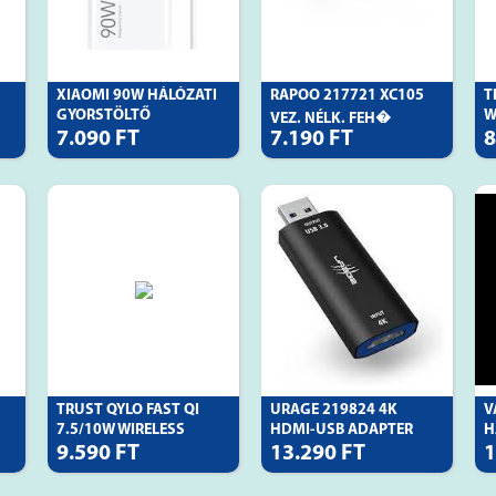
XIAOMI 90W HÁLÓZATI
RAPOO 217721 XC105
T
GYORSTÖLTŐ
W
VEZ. NÉLK. FEH�
7.090 FT
7.190 FT
8
TRUST QYLO FAST QI
URAGE 219824 4K
V
7.5/10W WIRELESS
HDMI-USB ADAPTER
H
9.590 FT
13.290 FT
1