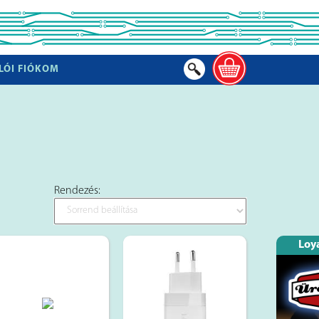
LÓI FIÓKOM
Rendezés:
Loya