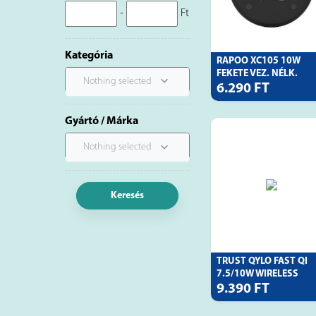
-
Ft
Kategória
RAPOO XC105 10W
FEKETE VEZ. NÉLK.
Nothing selected
6.290 FT
Gyártó / Márka
Nothing selected
Keresés
TRUST QYLO FAST QI
7.5/10W WIRELESS
9.390 FT