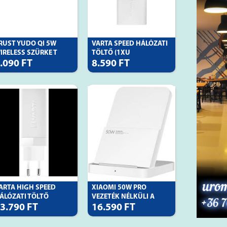
RUST YUDO QI 5W
VARTA SPEED HÁLÓZATI
IRELESS SZÜRKE T
TÖLTŐ (1XU
.090 FT
8.590 FT
ARTA HIGH SPEED
XIAOMI 50W PRO
ÁLÓZATI TÖLTŐ
VEZETÉK NÉLKÜLI A
3.790 FT
16.590 FT