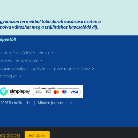
 ugyanazon termékből több darab vásárlása esetén a
molva változhat meg a szállításhoz kapcsolódó díj.
képektől!
ltalános Szerződési Feltételek
datvédelmi tájékoztató
rogramszabályzat Loyalty Marketplace regisztrációhoz
APCSOLAT
 2026 TechoStore.hu
|
Minden jog fenntartva.
meg többet
Rendben