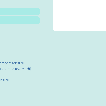
somagkezelési díj
t csomagkezelési díj
si díj