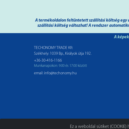
A termékoldalon feltüntetett szállítási költség e
szállítási költség változhat! A rendszer automati
A képek 
TECHONOMY TRADE Kft
Székhely: 1039 Bp., Királyok útja 192.
+36-30-416-1166
Munkanapokon: 9:00 és 17:00 között
email: info@techonomy.hu
Ez a weboldal sütiket (COOKIE) h