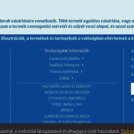
gy darab vásárlására vonatkozik. Több termék együttes vásárlása, vagy
kusan a termék csomagolási méretét és súlyát veszi alapul, és azzal szá
illusztrációk, a termékek és tartozékaik a valóságban eltérhetnek a 
Vevőszolgálati információk:
Á
Garancia és jótállás
A
Szállítási feltételek
P
Fizetési feltételek
K
Elállás
HÁZTARTÁSI GÉPEK ÉS EDÉNYZET
MOBILTELEFON ÉS OKOSÓRA
OTTHON ÉS DEKORÁCIÓ
©
Hobby, Barkács, Kert
JÁTÉKOK
SZÁMÍTÁSTECHNIKA ÉS IRODA
SZÉPSÉG- ÉS EGÉSZSÉGÁPOLÁS
SZÓRAKOZTATÓ ELEKTRONIKA
asznál, a weboldal látogatásával jóváhagyja a sütik használatát.
Tudj 