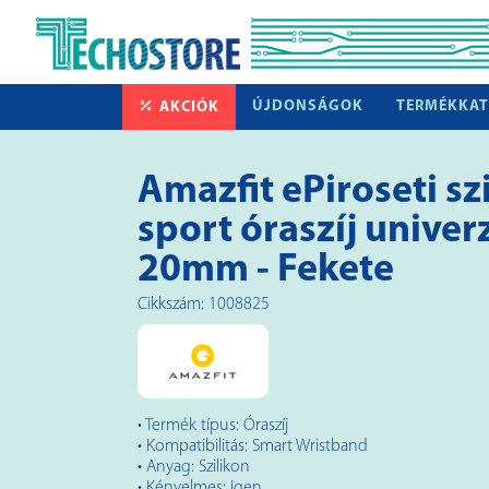
ÚJDONSÁGOK
TERMÉKKAT
AKCIÓK
Amazfit ePiroseti sz
sport óraszíj univerz
20mm - Fekete
Cikkszám: 1008825
• Termék típus: Óraszíj
• Kompatibilitás: Smart Wristband
• Anyag: Szilikon
• Kényelmes: Igen