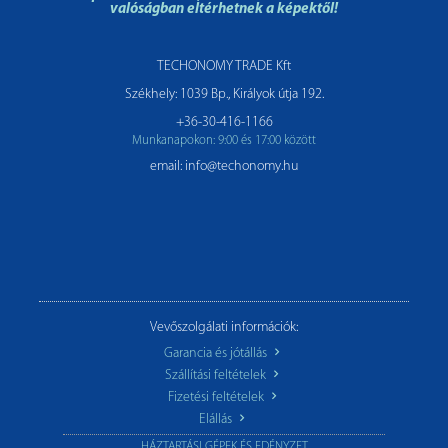
valóságban eltérhetnek a képektől!
TECHONOMY TRADE Kft
Székhely: 1039 Bp., Királyok útja 192.
+36-30-416-1166
Munkanapokon: 9:00 és 17:00 között
email: info@techonomy.hu
Vevőszolgálati információk:
Garancia és jótállás
Szállítási feltételek
Fizetési feltételek
Elállás
HÁZTARTÁSI GÉPEK ÉS EDÉNYZET