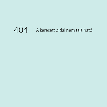
404
A keresett oldal nem található.