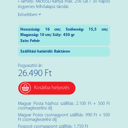
• Tárhely: MicroSD kártya max. 256 GB / 30 napos
ingyenes felhőalapú tárolás
bővebben
;
;
Hosszúság:
16
cm
Szélesség:
15,5
cm
;
Magasság:
10
cm
Súly:
450 gr
Szín:
Fehér
Szállítási határidő: Raktáron
Fogyasztói ár:
26.490 Ft
Kosárba helyezés
Magyar Posta házhoz szállítás: 2.100 Ft + 500 Ft
csomagkezelési díj
Magyar Posta csomagpont szállítás: 990 Ft + 500
Ft csomagkezelési díj
Foxpost csomagpont szállítás: 1.750 Ft