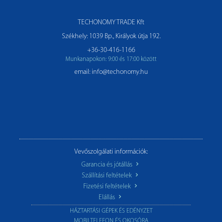
TECHONOMY TRADE Kft
Székhely: 1039 Bp., Királyok útja 192.
+36-30-416-1166
Munkanapokon: 9:00 és 17:00 között
email: info@techonomy.hu
Vevőszolgálati információk:
Garancia és jótállás
Szállítási feltételek
Fizetési feltételek
Elállás
HÁZTARTÁSI GÉPEK ÉS EDÉNYZET
MOBILTELEFON ÉS OKOSÓRA