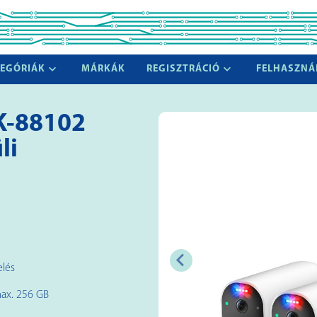
EGÓRIÁK
MÁRKÁK
REGISZTRÁCIÓ
FELHASZNÁ
-88102
li
elés
max. 256 GB