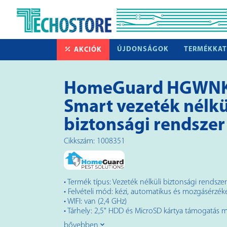
ÚJDONSÁGOK
TERMÉKKAT
AKCIÓK
HomeGuard HGWNK
Smart vezeték nélkü
biztonsági rendszer
Cikkszám: 1008351
• Termék típus: Vezeték nélküli biztonsági rendszer
• Felvételi mód: kézi, automatikus és mozgásérzék
• WIFI: van (2,4 GHz)
• Tárhely: 2,5" HDD és MicroSD kártya támogatás 
bővebben