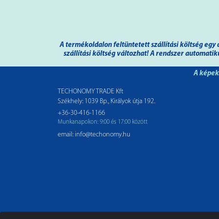
A termékoldalon feltüntetett szállítási költség e
szállítási költség változhat! A rendszer automati
A képek 
TECHONOMY TRADE Kft
Székhely: 1039 Bp., Királyok útja 192.
+36-30-416-1166
Munkanapokon: 9:00 és 17:00 között
email: info@techonomy.hu