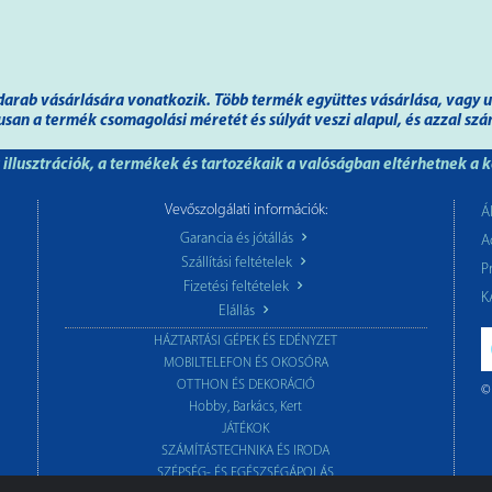
gy darab vásárlására vonatkozik. Több termék együttes vásárlása, vagy
kusan a termék csomagolási méretét és súlyát veszi alapul, és azzal szá
illusztrációk, a termékek és tartozékaik a valóságban eltérhetnek a 
Vevőszolgálati információk:
Á
Garancia és jótállás
A
Szállítási feltételek
P
Fizetési feltételek
K
Elállás
HÁZTARTÁSI GÉPEK ÉS EDÉNYZET
MOBILTELEFON ÉS OKOSÓRA
OTTHON ÉS DEKORÁCIÓ
©
Hobby, Barkács, Kert
JÁTÉKOK
SZÁMÍTÁSTECHNIKA ÉS IRODA
SZÉPSÉG- ÉS EGÉSZSÉGÁPOLÁS