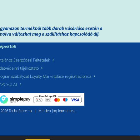
 ugyanazon termékből több darab vásárlása esetén a
molva változhat meg a szállításhoz kapcsolódó díj.
képektől!
ltalános Szerződési Feltételek
datvédelmi tájékoztató
rogramszabályzat Loyalty Marketplace regisztrációhoz
APCSOLAT
 2026 TechoStore.hu
|
Minden jog fenntartva.