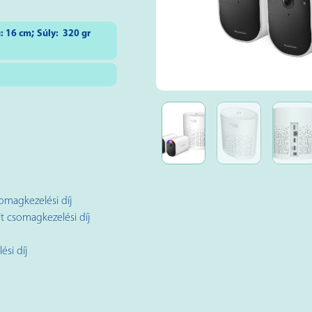
;
:
16
cm
Súly:
320 gr
somagkezelési díj
t csomagkezelési díj
si díj