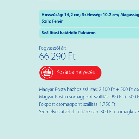
;
;
Hosszúság:
14,2
cm
Szélesség:
10,2
cm
Magasság
Szín:
Fehér
Szállítási határidő: Raktáron
Fogyasztói ár:
66.290 Ft
Kosárba helyezés
Magyar Posta házhoz szállítás: 2.100 Ft + 500 Ft c
Magyar Posta csomagpont szállítás: 990 Ft + 500 F
Foxpost csomagpont szállítás: 1.750 Ft
Személyes átvétel irodánkban: 300 Ft csomagkezelé