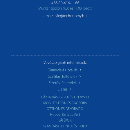
+36-30-416-1166
Munkanapokon: 9:00 és 17:00 között
email: info@techonomy.hu
Vevőszolgálati információk:
Garancia és jótállás
Szállítási feltételek
Fizetési feltételek
Elállás
HÁZTARTÁSI GÉPEK ÉS EDÉNYZET
MOBILTELEFON ÉS OKOSÓRA
OTTHON ÉS DEKORÁCIÓ
Hobby, Barkács, Kert
JÁTÉKOK
SZÁMÍTÁSTECHNIKA ÉS IRODA