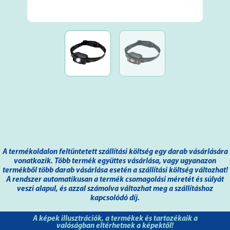
A termékoldalon feltüntetett szállítási költség egy darab vásárlására
vonatkozik. Több termék együttes vásárlása, vagy ugyanazon
termékből több darab vásárlása esetén a szállítási költség változhat!
A rendszer automatikusan a termék csomagolási méretét és súlyát
veszi alapul, és azzal számolva változhat meg a szállításhoz
kapcsolódó díj.
A képek illusztrációk, a termékek és tartozékaik a
valóságban eltérhetnek a képektől!