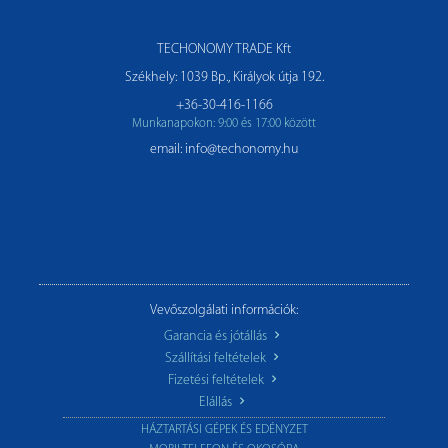
TECHONOMY TRADE Kft
Székhely: 1039 Bp., Királyok útja 192.
+36-30-416-1166
Munkanapokon: 9:00 és 17:00 között
email: info@techonomy.hu
Vevőszolgálati információk:
Garancia és jótállás
Szállítási feltételek
Fizetési feltételek
Elállás
HÁZTARTÁSI GÉPEK ÉS EDÉNYZET