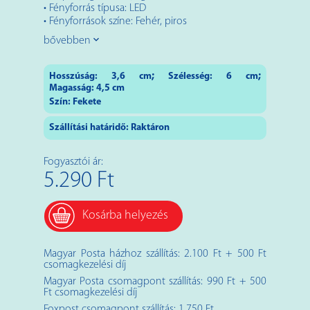
• Fényforrás típusa: LED
• Fényforrások színe: Fehér, piros
bővebben
;
;
Hosszúság:
3,6
cm
Szélesség:
6
cm
Magasság:
4,5
cm
Szín:
Fekete
Szállítási határidő: Raktáron
Fogyasztói ár:
5.290 Ft
Kosárba helyezés
Magyar Posta házhoz szállítás: 2.100 Ft + 500 Ft
csomagkezelési díj
Magyar Posta csomagpont szállítás: 990 Ft + 500
Ft csomagkezelési díj
Foxpost csomagpont szállítás: 1.750 Ft