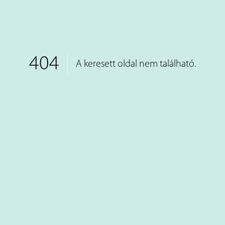
404
A keresett oldal nem található.