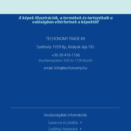
A képek illusztrációk, a termékek és tartozékaik a
valóságban eltérhetnek a képektől!
TECHONOMY TRADE Kft
Székhely: 1039 Bp., Királyok útja 192.
+36-30-416-1166
Munkanapokon: 9:00 és 17:00 között
email: info@techonomy.hu
Vevőszolgálati információk:
Garancia és jótállás
Szállítási feltételek