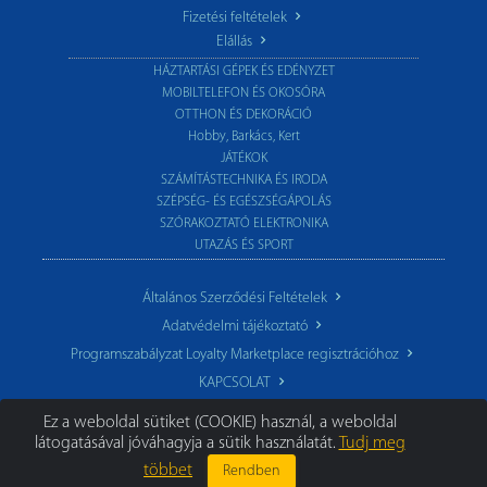
Fizetési feltételek
Elállás
HÁZTARTÁSI GÉPEK ÉS EDÉNYZET
MOBILTELEFON ÉS OKOSÓRA
OTTHON ÉS DEKORÁCIÓ
Hobby, Barkács, Kert
JÁTÉKOK
SZÁMÍTÁSTECHNIKA ÉS IRODA
SZÉPSÉG- ÉS EGÉSZSÉGÁPOLÁS
SZÓRAKOZTATÓ ELEKTRONIKA
UTAZÁS ÉS SPORT
Általános Szerződési Feltételek
Adatvédelmi tájékoztató
Programszabályzat Loyalty Marketplace regisztrációhoz
KAPCSOLAT
Ez a weboldal sütiket (COOKIE) használ, a weboldal
látogatásával jóváhagyja a sütik használatát.
Tudj meg
többet
Rendben
© 2026 TechoStore.hu
|
Minden jog fenntartva.
Segíthetünk