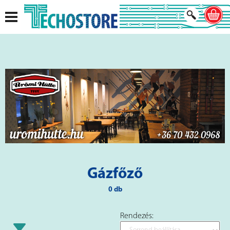
Gázfőző
0 db
Rendezés: